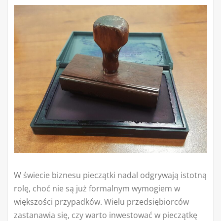
W świecie biznesu pieczątki nadal odgrywają istotną
rolę, choć nie są już formalnym wymogiem w
większości przypadków. Wielu przedsiębiorców
zastanawia się, czy warto inwestować w pieczątkę