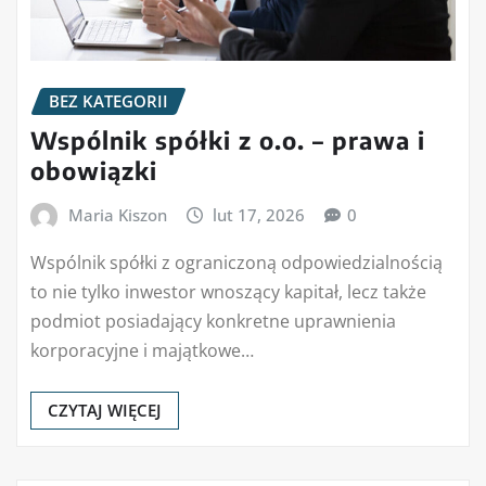
BEZ KATEGORII
Wspólnik spółki z o.o. – prawa i
obowiązki
Maria Kiszon
lut 17, 2026
0
Wspólnik spółki z ograniczoną odpowiedzialnością
to nie tylko inwestor wnoszący kapitał, lecz także
podmiot posiadający konkretne uprawnienia
korporacyjne i majątkowe…
CZYTAJ WIĘCEJ