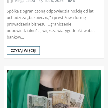
Kinga Lesza
lut 8, 2026
0
Spółka z ograniczoną odpowiedzialnością od lat
uchodzi za „bezpieczną” i prestiżową formę
prowadzenia biznesu. Ograniczenie
odpowiedzialności, większa wiarygodność wobec
banków…
CZYTAJ WIĘCEJ