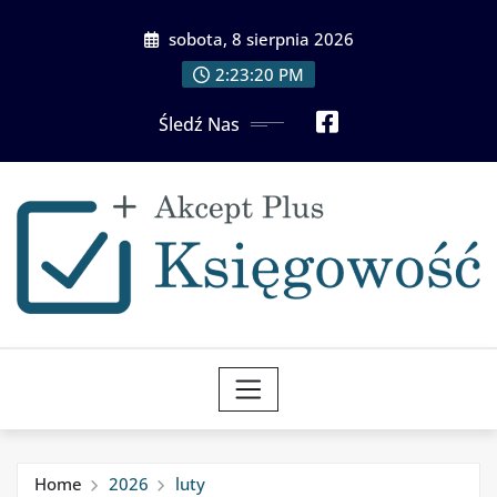
Skip
sobota, 8 sierpnia 2026
to
content
2:23:21 PM
Śledź Nas
Home
2026
luty