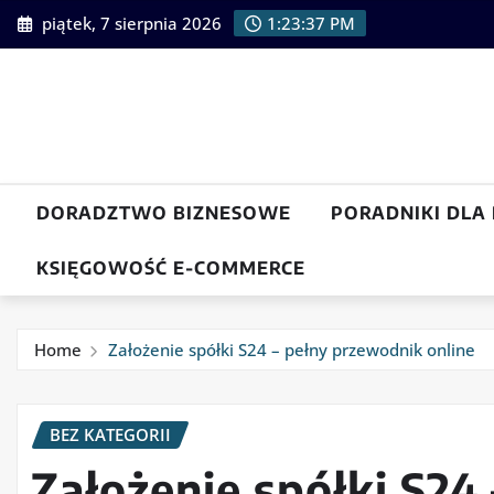
Skip
piątek, 7 sierpnia 2026
1:23:38 PM
to
content
DORADZTWO BIZNESOWE
PORADNIKI DLA
KSIĘGOWOŚĆ E-COMMERCE
Home
Założenie spółki S24 – pełny przewodnik online
BEZ KATEGORII
Założenie spółki S24