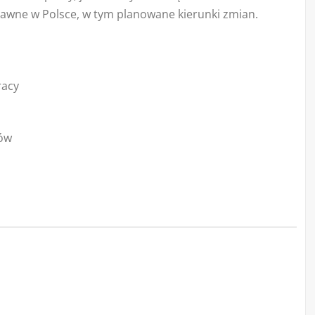
prawne w Polsce, w tym planowane kierunki zmian.
racy
ków