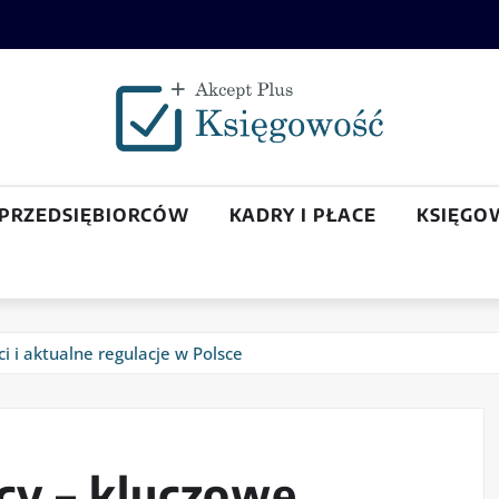
 PRZEDSIĘBIORCÓW
KADRY I PŁACE
KSIĘGO
i i aktualne regulacje w Polsce
cy – kluczowe