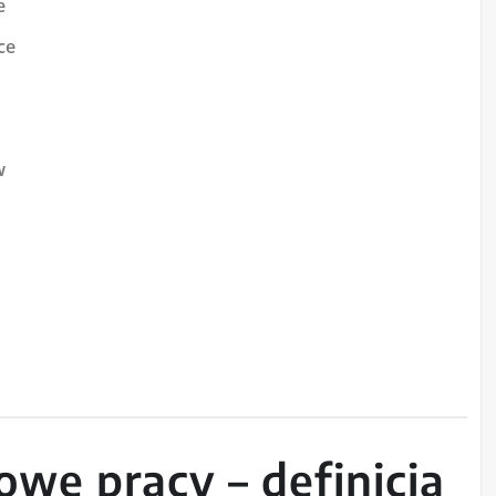
e
ce
w
owe pracy – definicja