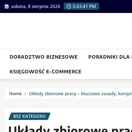
Skip
sobota, 8 sierpnia 2026
3:43:43 PM
to
content
DORADZTWO BIZNESOWE
PORADNIKI DLA
KSIĘGOWOŚĆ E-COMMERCE
Home
Układy zbiorowe pracy – kluczowe zasady, korzyśc
BEZ KATEGORII
Układy zbiorowe pra