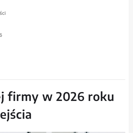
ści
6
j firmy w 2026 roku
jścia