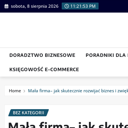
Skip
sobota, 8 sierpnia 2026
11:21:54 PM
to
content
DORADZTWO BIZNESOWE
PORADNIKI DLA
KSIĘGOWOŚĆ E-COMMERCE
Home
Mała firma– jak skutecznie rozwijać biznes i zwię
BEZ KATEGORII
Mała firma– jak skut