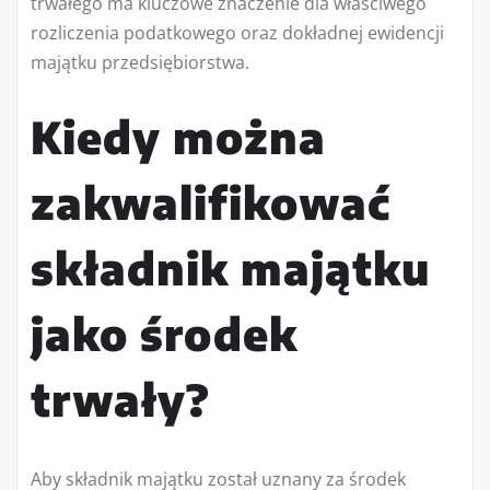
trwałego ma kluczowe znaczenie dla właściwego
rozliczenia podatkowego oraz dokładnej ewidencji
majątku przedsiębiorstwa.
Kiedy można
zakwalifikować
składnik majątku
jako środek
trwały?
Aby składnik majątku został uznany za środek